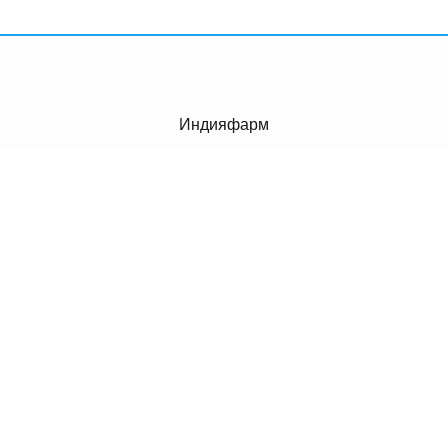
Индияфарм